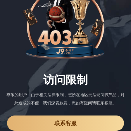
访问限制
尊敬的用户，由于相关法律限制，您所在地区无法访问J9产品，对
此造成的不便，我们深表歉意，您如有疑问请联系客服。
联系客服