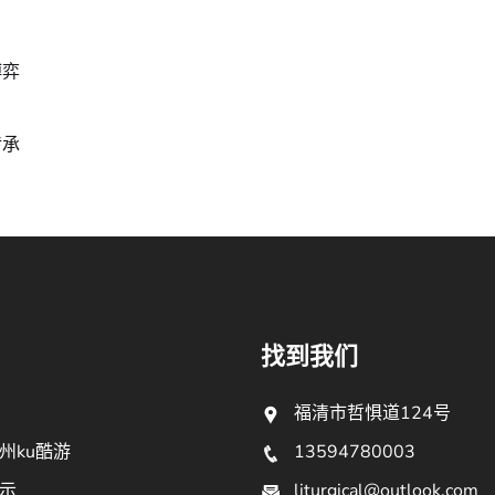
博弈
传承
找到我们
福清市哲惧道124号
州ku酷游
13594780003
示
liturgical@outlook.com