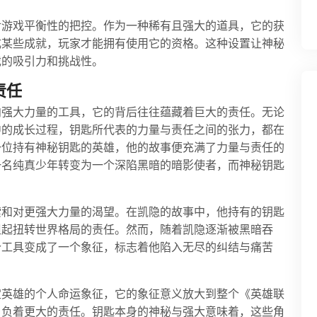
对游戏平衡性的把控。作为一种稀有且强大的道具，它的获
成某些成就，玩家才能拥有使用它的资格。这种设置让神秘
戏的吸引力和挑战性。
责任
向强大力量的工具，它的背后往往蕴藏着巨大的责任。无论
中的成长过程，钥匙所代表的力量与责任之间的张力，都在
一位持有神秘钥匙的英雄，他的故事便充满了力量与责任的
一名纯真少年转变为一个深陷黑暗的暗影使者，而神秘钥匙
索和对更强大力量的渴望。在凯隐的故事中，他持有的钥匙
担起扭转世界格局的责任。然而，随着凯隐逐渐被黑暗吞
个工具变成了一个象征，标志着他陷入无尽的纠结与痛苦
定英雄的个人命运象征，它的象征意义放大到整个《英雄联
肩负着更大的责任。钥匙本身的神秘与强大意味着，这些角